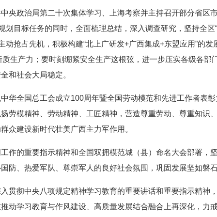
中央政治局第二十次集体学习、上海考察并主持召开部分省区市
”规划目标任务的同时，全面梳理总结，深入调查研究，坚持全区
主动抢占先机，积极构建“北上广研发+广西集成+东盟应用”的
展新质生产力；要时刻绷紧安全生产这根弦，进一步压实各级各部
安全和社会大局稳定。
中华全国总工会成立100周年暨全国劳动模范和先进工作者表
弘扬劳模精神、劳动精神、工匠精神，营造尊重劳动、尊重知识
动群众建设新时代壮美广西主力军作用。
拥工作的重要指示精神和全国双拥模范城（县）命名大会部署，
国防、热爱军队、尊崇军人的良好社会氛围，巩固发展坚如磐石
入贯彻中央八项规定精神学习教育的重要讲话和重要指示精神，
在推动学习教育与作风建设、高质量发展结合融合上再深化，力